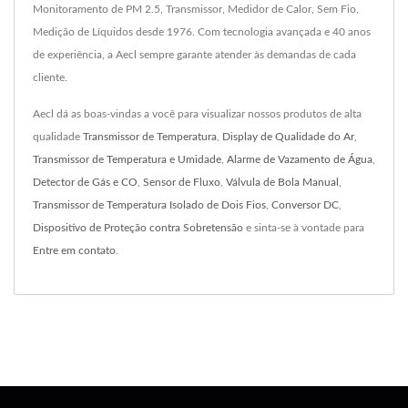
Monitoramento de PM 2.5, Transmissor, Medidor de Calor, Sem Fio,
Medição de Líquidos desde 1976. Com tecnologia avançada e 40 anos
de experiência, a Aecl sempre garante atender às demandas de cada
cliente.
Aecl dá as boas-vindas a você para visualizar nossos produtos de alta
qualidade
Transmissor de Temperatura
,
Display de Qualidade do Ar
,
Transmissor de Temperatura e Umidade
,
Alarme de Vazamento de Água
,
Detector de Gás e CO
,
Sensor de Fluxo
,
Válvula de Bola Manual
,
Transmissor de Temperatura Isolado de Dois Fios
,
Conversor DC
,
Dispositivo de Proteção contra Sobretensão
e sinta-se à vontade para
Entre em contato
.