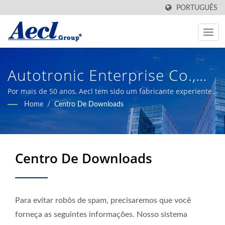
PORTUGUÊS
Autotronic Enterprise Co.,
Ltd.
Por mais de 50 anos, Aecl tem sido um fabricante experiente
e confiável, fornecendo produtos de sensoriamento de alta
Home
/
Centro De Downloads
qualidade para construção, automação industrial, agricultura
inteligente e sistemas de HVAC.
Centro De Downloads
Para evitar robôs de spam, precisaremos que você
forneça as seguintes informações. Nosso sistema