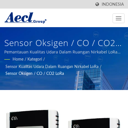
INDONESIA
Sensor Oksigen / CO / CO2
LoRa | Dibuat Di Taiwan
Pemantauan Kualitas Udara Dalam Ruangan Nirkabel LoRa
P2P Dinding & SaluranSelama lebih dari 50 tahun, Aecl telah
Home
/
Kategori
/
Produsen Transmitter
menjadi produsen yang berpengalaman dan dapat
Sensor Kualitas Udara Dalam Ruangan Nirkabel LoRa
/
diandalkan, menyediakan produk sensor berkualitas tinggi
Kualitas Udara Dalam
Sensor Oksigen / CO / CO2 LoRa
untuk bangunan, otomatisasi industri, pertanian cerdas, dan
Ruangan Sistem BAS & HVAC
sistem HVAC.
| Aecl