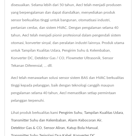
disesuaikan. Selama lebih dari 50 tahun, Aecl telah menjadi produsen
yang berpengalaman dan dapat diandalkan, menyediakan produk
sensor berkualitas tinggi untuk bangunan, otomatisasi industri,
pertanian cerdas, dan sistem HVAC. Dengan pengalaman selama 40
tahun, Aecl telah menjadi pionir profesional dalam pengendali sistem
otomasi, konverter sinyal, dan peralatan industri lainnya. Produk utama
untuk Tampilan Kualitas Udara, Pengirim Suhu & Kelembaban,
Konverter DC, Detektor Gas / CO, Flowmeter Ultrasonik, Sensor
Tekanan Diferensial, ... dll.
Aecl telah menawarkan solusi sensor sistem BAS dan HVAC berkualitas
tinggi kepada pelanggan, baik dengan teknologi canggih maupun
pengalaman selama 40 tahun, Aecl memastikan setiap permintaan
pelanggan terpenuhi.
Lihat produk berkualitas kami
Pengirim Suhu
,
Tampilan Kualitas Udara
,
Transmitter Suhu dan Kelembaban
,
Alarm Kebocoran Air
,
Detektor Gas & CO
,
Sensor Aliran
,
Katup Bola Manual
,
Transmitter Suhu Terisolasi Dua Kabel
,
Konverter DC
,