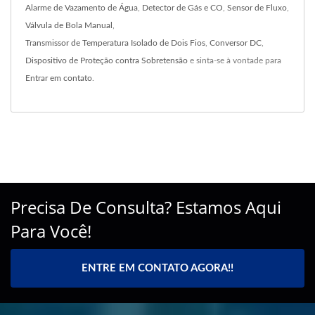
Alarme de Vazamento de Água
,
Detector de Gás e CO
,
Sensor de Fluxo
,
Válvula de Bola Manual
,
Transmissor de Temperatura Isolado de Dois Fios
,
Conversor DC
,
Dispositivo de Proteção contra Sobretensão
e sinta-se à vontade para
Entrar em contato
.
Precisa De Consulta? Estamos Aqui
Para Você!
ENTRE EM CONTATO AGORA!!