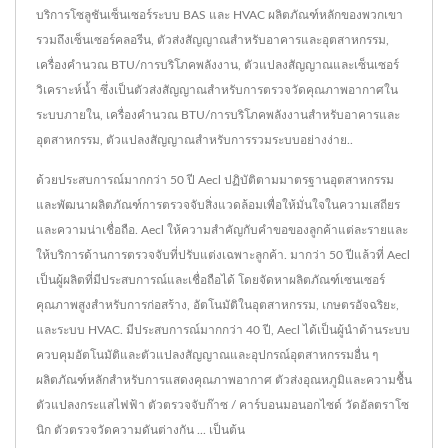
บริการโซลูชันเซ็นเซอร์ระบบ BAS และ HVAC ผลิตภัณฑ์หลักของพวกเขา
รวมถึงเซ็นเซอร์คลอรีน, ตัวส่งสัญญาณสำหรับอาคารและอุตสาหกรรม,
เครื่องคำนวณ BTU/การบริโภคพลังงาน, ตัวแปลงสัญญาณและเซ็นเซอร์
วิเคราะห์น้ำ ซึ่งเป็นตัวส่งสัญญาณสำหรับการตรวจวัดคุณภาพอากาศใน
ระบบภายใน, เครื่องคำนวณ BTU/การบริโภคพลังงานสำหรับอาคารและ
อุตสาหกรรม, ตัวแปลงสัญญาณสำหรับการรวมระบบอย่างง่าย..
ด้วยประสบการณ์มากกว่า 50 ปี Aecl ปฏิบัติตามมาตรฐานอุตสาหกรรม
และพัฒนาผลิตภัณฑ์การตรวจจับสิ่งแวดล้อมเพื่อให้มั่นใจในความเสถียร
และความน่าเชื่อถือ. Aecl ให้ความสำคัญกับคำขอของลูกค้าแต่ละรายและ
ให้บริการด้านการตรวจจับที่ปรับแต่งเฉพาะลูกค้า. มากว่า 50 ปีแล้วที่ Aecl
เป็นผู้ผลิตที่มีประสบการณ์และเชื่อถือได้ โดยจัดหาผลิตภัณฑ์เซนเซอร์
คุณภาพสูงสำหรับการก่อสร้าง, อัตโนมัติในอุตสาหกรรม, เกษตรอัจฉริยะ,
และระบบ HVAC. มีประสบการณ์มากกว่า 40 ปี, Aecl ได้เป็นผู้นำด้านระบบ
ควบคุมอัตโนมัติและตัวแปลงสัญญาณและอุปกรณ์อุตสาหกรรมอื่น ๆ
ผลิตภัณฑ์หลักสำหรับการแสดงคุณภาพอากาศ ตัวส่งอุณหภูมิและความชื้น
ตัวแปลงกระแสไฟฟ้า ตัวตรวจจับก๊าซ / คาร์บอนมอนอกไซด์ วัดอัลตราโซ
นิก ตัวตรวจวัดความดันต่างกัน ... เป็นต้น