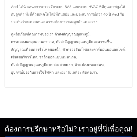
Aecl ได้นำเสนอการตรวจจับระบบ BAS และระบบ HVAC ที่มีคุณภาพสูงให้
กับลูกค้า ทั้งนี้ด้วยเทคโนโลยีที่ทันสมัยและประสบการณ์กว่า 40 ปี Aecl รับ
ประกันว่าจะตอบสนองความต้องการของลูกค้าแต่ละราย
ดูผลิตภัณฑ์คุณภาพของเรา
ตัวส่งสัญญาณอุณหภูมิ
,
การแสดงผลคุณภาพอากาศ
,
ตัวส่งสัญญาณอุณหภูมิและความชื้น
,
สัญญาณเตือนการรั่วไหลของน้ำ
,
ตัวตรวจจับก๊าซและคาร์บอนมอนอกไซด์
,
เซ็นเซอร์การไหล
,
วาล์วบอลแบบแมนนวล
,
ตัวส่งสัญญาณอุณหภูมิแบบสองสายแยก
,
ตัวแปลงกระแสตรง
,
อุปกรณ์ป้องกันการใช้ไฟฟ้า
และอย่าลังเลที่จะ
ติดต่อเรา
.
ต้องการปรึกษาหรือไม่? เราอยู่ที่นี่เพื่อคุณ!