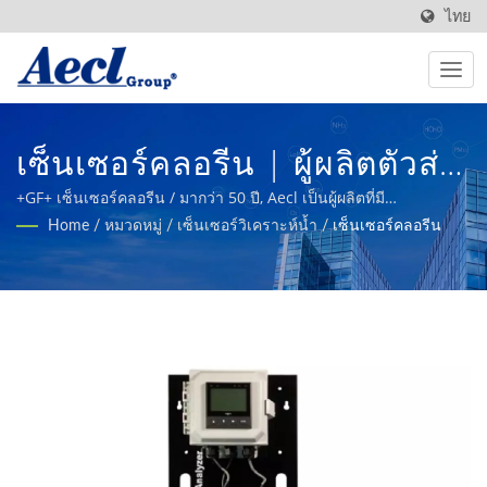
ไทย
เซ็นเซอร์คลอรีน | ผู้ผลิตตัวส่ง
คุณภาพอากาศภายในอาคาร
+GF+ เซ็นเซอร์คลอรีน / มากว่า 50 ปี, Aecl เป็นผู้ผลิตที่มี
ประสบการณ์และเชื่อถือได้, ให้บริการผลิตภัณฑ์เซนเซอร์คุณภาพสูง
Home
/
หมวดหมู่
/
เซ็นเซอร์วิเคราะห์น้ำ
/
เซ็นเซอร์คลอรีน
BAS & HVAC ที่ทำในไต้หวัน |
สำหรับการก่อสร้าง, อัตโนมัติในอุตสาหกรรม, เกษตรอัจฉริยะ, และ
ระบบ HVAC.
Aecl