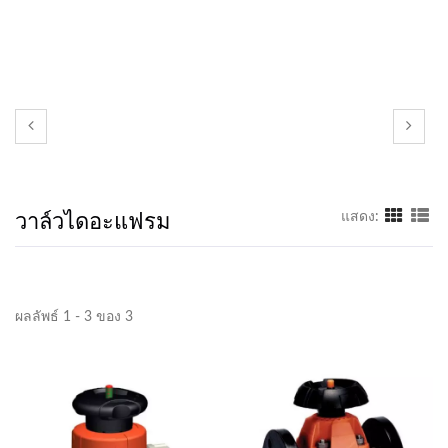
วาล์วไดอะแฟรม
แสดง:
ผลลัพธ์ 1 - 3 ของ 3