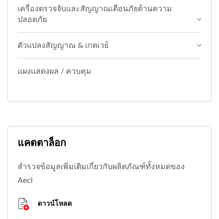
เครื่องตรวจจับและสัญญาณเตือนภัยด้านความ
ปลอดภัย
ตัวแปลงสัญญาณ & เกตเวย์
แผงแสดงผล / ควบคุม
แคตตาล็อก
สำรวจข้อมูลเพิ่มเติมเกี่ยวกับผลิตภัณฑ์ทั้งหมดของ
Aecl
ดาวน์โหลด