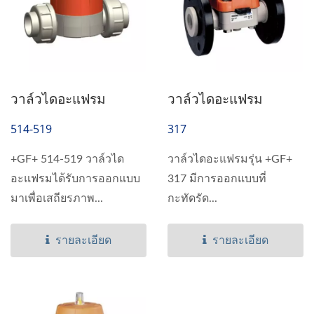
วาล์วไดอะแฟรม
วาล์วไดอะแฟรม
514-519
317
+GF+ 514-519 วาล์วได
วาล์วไดอะแฟรมรุ่น +GF+
อะแฟรมได้รับการออกแบบ
317 มีการออกแบบที่
มาเพื่อเสถียรภาพ...
กะทัดรัด...
รายละเอียด
รายละเอียด