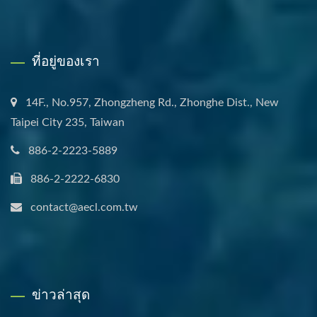
ที่อยู่ของเรา
14F., No.957, Zhongzheng Rd., Zhonghe Dist., New
Taipei City 235, Taiwan
886-2-2223-5889
886-2-2222-6830
contact@aecl.com.tw
ข่าวล่าสุด