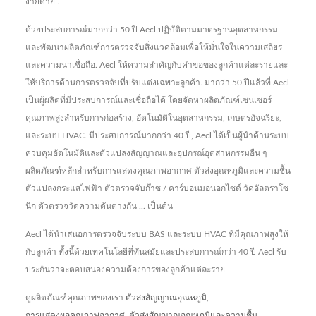
ง่ายดาย..
ด้วยประสบการณ์มากกว่า 50 ปี Aecl ปฏิบัติตามมาตรฐานอุตสาหกรรม
และพัฒนาผลิตภัณฑ์การตรวจจับสิ่งแวดล้อมเพื่อให้มั่นใจในความเสถียร
และความน่าเชื่อถือ. Aecl ให้ความสำคัญกับคำขอของลูกค้าแต่ละรายและ
ให้บริการด้านการตรวจจับที่ปรับแต่งเฉพาะลูกค้า. มากว่า 50 ปีแล้วที่ Aecl
เป็นผู้ผลิตที่มีประสบการณ์และเชื่อถือได้ โดยจัดหาผลิตภัณฑ์เซนเซอร์
คุณภาพสูงสำหรับการก่อสร้าง, อัตโนมัติในอุตสาหกรรม, เกษตรอัจฉริยะ,
และระบบ HVAC. มีประสบการณ์มากกว่า 40 ปี, Aecl ได้เป็นผู้นำด้านระบบ
ควบคุมอัตโนมัติและตัวแปลงสัญญาณและอุปกรณ์อุตสาหกรรมอื่น ๆ
ผลิตภัณฑ์หลักสำหรับการแสดงคุณภาพอากาศ ตัวส่งอุณหภูมิและความชื้น
ตัวแปลงกระแสไฟฟ้า ตัวตรวจจับก๊าซ / คาร์บอนมอนอกไซด์ วัดอัลตราโซ
นิก ตัวตรวจวัดความดันต่างกัน ... เป็นต้น
Aecl ได้นำเสนอการตรวจจับระบบ BAS และระบบ HVAC ที่มีคุณภาพสูงให้
กับลูกค้า ทั้งนี้ด้วยเทคโนโลยีที่ทันสมัยและประสบการณ์กว่า 40 ปี Aecl รับ
ประกันว่าจะตอบสนองความต้องการของลูกค้าแต่ละราย
ดูผลิตภัณฑ์คุณภาพของเรา
ตัวส่งสัญญาณอุณหภูมิ
,
การแสดงผลคุณภาพอากาศ
,
ตัวส่งสัญญาณอุณหภูมิและความชื้น
,