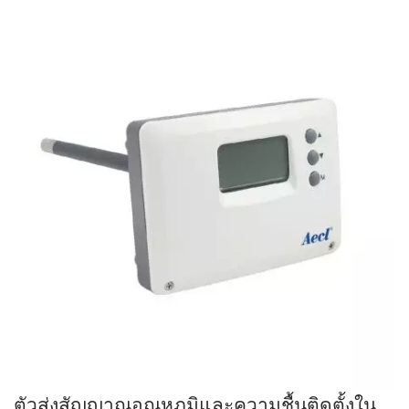
ตัวส่งสัญญาณอุณหภูมิและความชื้นติดตั้งใน