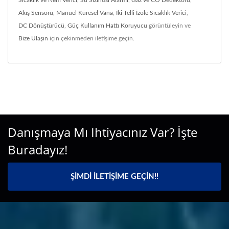
Akış Sensörü
,
Manuel Küresel Vana
,
İki Telli İzole Sıcaklık Verici
,
DC Dönüştürücü
,
Güç Kullanım Hattı Koruyucu
görüntüleyin ve
Bize Ulaşın
için çekinmeden iletişime geçin.
Danışmaya Mı Ihtiyacınız Var? İşte
Buradayız!
ŞIMDI İLETIŞIME GEÇIN!!