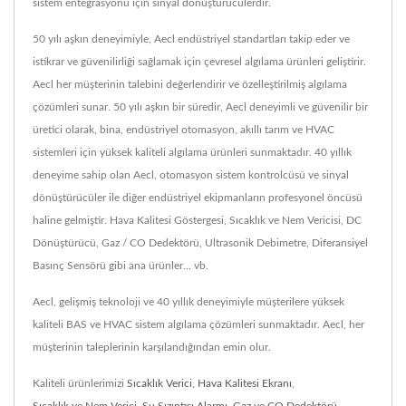
sistem entegrasyonu için sinyal dönüştürücülerdir.
50 yılı aşkın deneyimiyle, Aecl endüstriyel standartları takip eder ve
istikrar ve güvenilirliği sağlamak için çevresel algılama ürünleri geliştirir.
Aecl her müşterinin talebini değerlendirir ve özelleştirilmiş algılama
çözümleri sunar. 50 yılı aşkın bir süredir, Aecl deneyimli ve güvenilir bir
üretici olarak, bina, endüstriyel otomasyon, akıllı tarım ve HVAC
sistemleri için yüksek kaliteli algılama ürünleri sunmaktadır. 40 yıllık
deneyime sahip olan Aecl, otomasyon sistem kontrolcüsü ve sinyal
dönüştürücüler ile diğer endüstriyel ekipmanların profesyonel öncüsü
haline gelmiştir. Hava Kalitesi Göstergesi, Sıcaklık ve Nem Vericisi, DC
Dönüştürücü, Gaz / CO Dedektörü, Ultrasonik Debimetre, Diferansiyel
Basınç Sensörü gibi ana ürünler... vb.
Aecl, gelişmiş teknoloji ve 40 yıllık deneyimiyle müşterilere yüksek
kaliteli BAS ve HVAC sistem algılama çözümleri sunmaktadır. Aecl, her
müşterinin taleplerinin karşılandığından emin olur.
Kaliteli ürünlerimizi
Sıcaklık Verici
,
Hava Kalitesi Ekranı
,
Sıcaklık ve Nem Verici
,
Su Sızıntısı Alarmı
,
Gaz ve CO Dedektörü
,