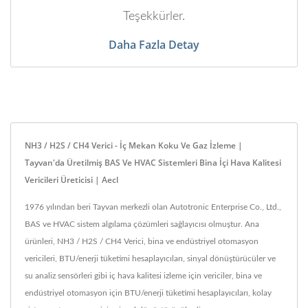
Teşekkürler.
Daha Fazla Detay
NH3 / H2S / CH4 Verici - İç Mekan Koku Ve Gaz İzleme |
Tayvan'da Üretilmiş BAS Ve HVAC Sistemleri Bina İçi Hava Kalitesi
Vericileri Üreticisi | Aecl
1976 yılından beri Tayvan merkezli olan Autotronic Enterprise Co., Ltd.,
BAS ve HVAC sistem algılama çözümleri sağlayıcısı olmuştur. Ana
ürünleri, NH3 / H2S / CH4 Verici, bina ve endüstriyel otomasyon
vericileri, BTU/enerji tüketimi hesaplayıcıları, sinyal dönüştürücüler ve
su analiz sensörleri gibi iç hava kalitesi izleme için vericiler, bina ve
endüstriyel otomasyon için BTU/enerji tüketimi hesaplayıcıları, kolay