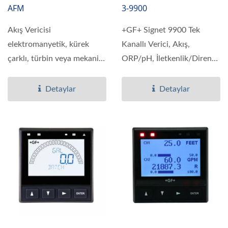
AFM
3-9900
Akış Vericisi
+GF+ Signet 9900 Tek
elektromanyetik, kürek
Kanallı Verici, Akış,
çarklı, türbin veya mekanik
ORP/pH, İletkenlik/Direnç,
akış sensörleriyle...
Basınç, Seviye,...
Detaylar
Detaylar