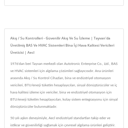
Akış / Su Kontrolleri - Güvenilir Akış Ve Su İzleme | Tayvan'da
Üretilmiş BAS Ve HVAC Sistemleri Bina İçi Hava Kalitesi Vericileri
Üreticisi | Aecl
1976'dan beri Tayvan merkezli olan Autotronic Enterprise Co., Ltd., BAS
ve HVAC sistemleri için algılama çözümleri sağlayıcısıdır. Ana ürünleri
arasında Akış / Su Kontrol Cihazları, bina ve endüstriyel otomasyon
vericileri, BTU/enerji tüketim hesaplayıcıları, sinyal dönüştürücüler ve iç
hava kalitesi izleme için vericiler, bina ve endüstriyel otomasyon için
BTU/enerji tüketim hesaplayıcıları, kolay sistem entegrasyonu için sinyal
dönüştürücüler bulunmaktadır.
50 yılı aşkın deneyimiyle, Aecl endüstriyel standartları takip eder ve
istikrar ve güvenilirliği sağlamak için çevresel algılama ürünleri geliştirir.