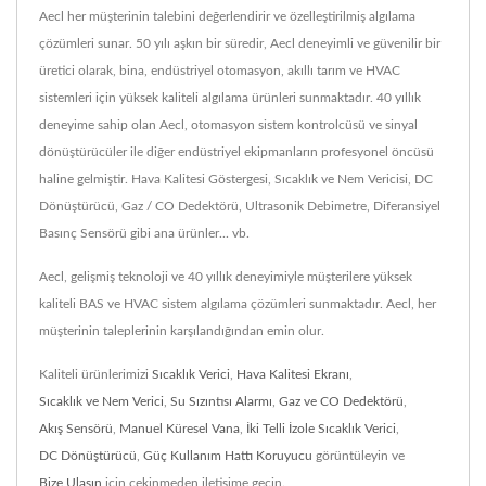
Aecl her müşterinin talebini değerlendirir ve özelleştirilmiş algılama
çözümleri sunar. 50 yılı aşkın bir süredir, Aecl deneyimli ve güvenilir bir
üretici olarak, bina, endüstriyel otomasyon, akıllı tarım ve HVAC
sistemleri için yüksek kaliteli algılama ürünleri sunmaktadır. 40 yıllık
deneyime sahip olan Aecl, otomasyon sistem kontrolcüsü ve sinyal
dönüştürücüler ile diğer endüstriyel ekipmanların profesyonel öncüsü
haline gelmiştir. Hava Kalitesi Göstergesi, Sıcaklık ve Nem Vericisi, DC
Dönüştürücü, Gaz / CO Dedektörü, Ultrasonik Debimetre, Diferansiyel
Basınç Sensörü gibi ana ürünler... vb.
Aecl, gelişmiş teknoloji ve 40 yıllık deneyimiyle müşterilere yüksek
kaliteli BAS ve HVAC sistem algılama çözümleri sunmaktadır. Aecl, her
müşterinin taleplerinin karşılandığından emin olur.
Kaliteli ürünlerimizi
Sıcaklık Verici
,
Hava Kalitesi Ekranı
,
Sıcaklık ve Nem Verici
,
Su Sızıntısı Alarmı
,
Gaz ve CO Dedektörü
,
Akış Sensörü
,
Manuel Küresel Vana
,
İki Telli İzole Sıcaklık Verici
,
DC Dönüştürücü
,
Güç Kullanım Hattı Koruyucu
görüntüleyin ve
Bize Ulaşın
için çekinmeden iletişime geçin.