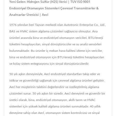
Yeni Gelen: Hidrojen Sülfür (H2S) Verici | TUV ISO 9001
Endüstriyel Otomasyon Sistemleri Çevresel Transmitterler &
Anahtarlar Üreticisi | Aecl
1976 yılından beri Tayvan merkezli olan Autotronic Enterprise Co., Ltd.,
BAS ve HVAC sistem algılama çözümleri sağlayıcısı olmuştur. Ana
ürünleri arasında bina ve endüstriyel otomasyon vericileri, BTU/enerji
tüketimi hesaplayıcıları, sinyal dönüştürücüler ve su analiz sensörleri
bulunmaktadır. Bu ürünler iç mekan hava kalitesi izleme için vericiler,
bina ve endüstriyel otomasyon için BTU/enerji tüketimi hesaplayıcıları
ve kolay sistem entegrasyonu için sinyal dönüştürücülerdir.
50 yılı aşkın deneyimiyle, Aecl endüstriyel standartları takip eder ve
istikrar ve güvenilirliği sağlamak için çevresel algılama ürünleri geliştirir.
Aecl her müşterinin talebini değerlendirir ve özelleştirilmiş algılama
çözümleri sunar. 50 yılı aşkın bir süredir, Aecl deneyimli ve güvenilir bir
üretici olarak, bina, endüstriyel otomasyon, akıllı tarım ve HVAC
sistemleri için yüksek kaliteli algılama ürünleri sunmaktadır. 40 yıllık
deneyime sahip olan Aecl, otomasyon sistem kontrolcüsü ve sinyal