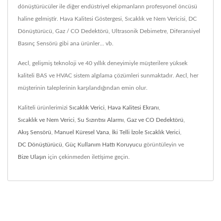
dönüştürücüler ile diğer endüstriyel ekipmanların profesyonel öncüsü
haline gelmiştir. Hava Kalitesi Göstergesi, Sıcaklık ve Nem Vericisi, DC
Dönüştürücü, Gaz / CO Dedektörü, Ultrasonik Debimetre, Diferansiyel
Basınç Sensörü gibi ana ürünler... vb.
Aecl, gelişmiş teknoloji ve 40 yıllık deneyimiyle müşterilere yüksek
kaliteli BAS ve HVAC sistem algılama çözümleri sunmaktadır. Aecl, her
müşterinin taleplerinin karşılandığından emin olur.
Kaliteli ürünlerimizi
Sıcaklık Verici
,
Hava Kalitesi Ekranı
,
Sıcaklık ve Nem Verici
,
Su Sızıntısı Alarmı
,
Gaz ve CO Dedektörü
,
Akış Sensörü
,
Manuel Küresel Vana
,
İki Telli İzole Sıcaklık Verici
,
DC Dönüştürücü
,
Güç Kullanım Hattı Koruyucu
görüntüleyin ve
Bize Ulaşın
için çekinmeden iletişime geçin.