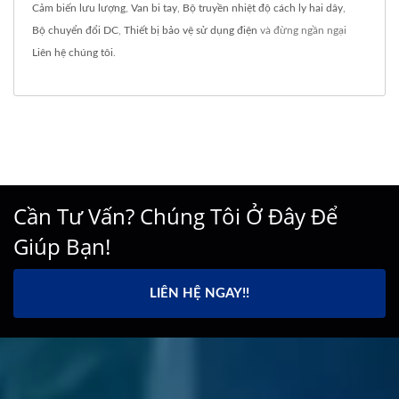
Cảm biến lưu lượng
,
Van bi tay
,
Bộ truyền nhiệt độ cách ly hai dây
,
Bộ chuyển đổi DC
,
Thiết bị bảo vệ sử dụng điện
và đừng ngần ngại
Liên hệ chúng tôi
.
Cần Tư Vấn? Chúng Tôi Ở Đây Để
Giúp Bạn!
LIÊN HỆ NGAY!!