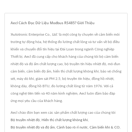
Aecl Cách Đọc Dữ Liệu Modbus RS485? Giới Thiệu
'Autotronic Enterprise Co., Ltd.' là một công ty chuyên về cảm biến môi
trường tự động hóa, hệ thống đo lường chất lỏng và tư vấn về bộ điều
khiển và chuyển đổi tín hiệu tại Đài Loan trong ngành Công nghiệp
Thiết bị. Aecl đã cung cấp cho khách hàng của chúng tôi bộ cảm biến
nhiệt độ và độ ẩm chất lượng cao, bộ truyền tín hiệu nhiệt độ, mô-đun
cảm biến, cảm biến độ ẩm, hiển thị chất lượng không khí, bảo vệ chống
sét, máy dò khí, giám sát PM 2.5, bộ truyền tín hiệu, đồng hồ nhiệt,
không dây, đồng hồ BTU, đo lường chất lỏng từ năm 1976. Với cả
công nghệ tiên tiến và 40 năm kinh nghiệm, Aecl luôn đảm bảo đáp
ứng mọi yêu cầu của khách hàng.
Aecl chào đón bạn xem các sản phẩm chất lượng cao của chúng tôi
Bộ truyền nhiệt độ
,
Hiển thị chất lượng không khí
,
Bộ truyền nhiệt độ và độ ẩm
,
Cảnh báo rò rỉ nước
,
Cảm biến khí & CO
,