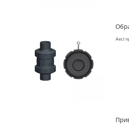
Обр
Aecl 
При