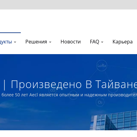
дукты
Решения
Новости
FAQ
Карьера
| Произведено В Тайван
ество Воздуха Внутри П
более 50 лет Aecl является опытным и надежным производит
ной автоматизации, умного сельского хозяйства и систем HVAC
датчиков | Aecl