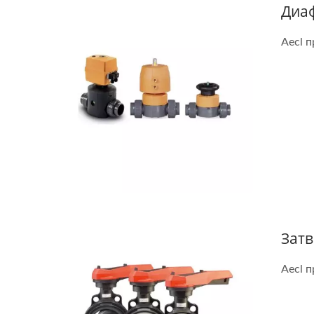
Диа
Aecl 
Затв
Aecl 