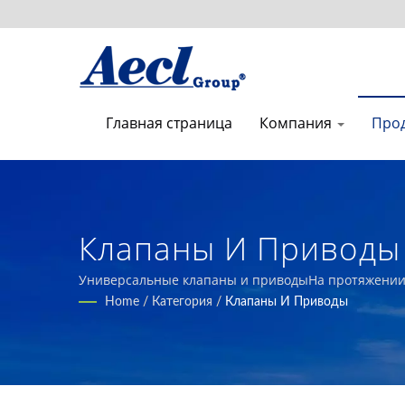
Главная страница
Компания
Про
Клапаны И Приводы 
Системы Здания Кач
Универсальные клапаны и приводыНа протяжении 
сенсорные продукты для строительства, промышлен
Home
/
Категория
/
Клапаны И Приводы
Производитель Пере