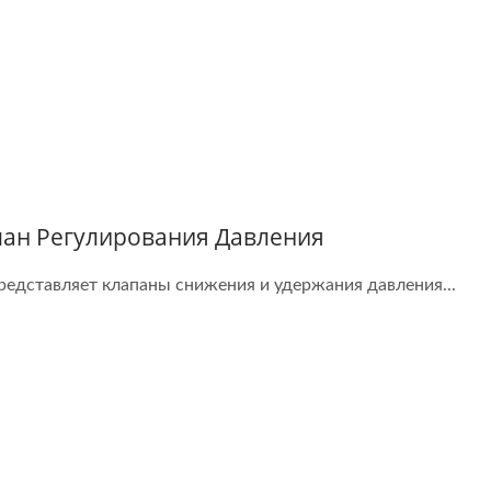
ередатчик CO IP65
Ультразвуковой
Расходомер/BTU
пан Регулирования Давления
представляет клапаны снижения и удержания давления...