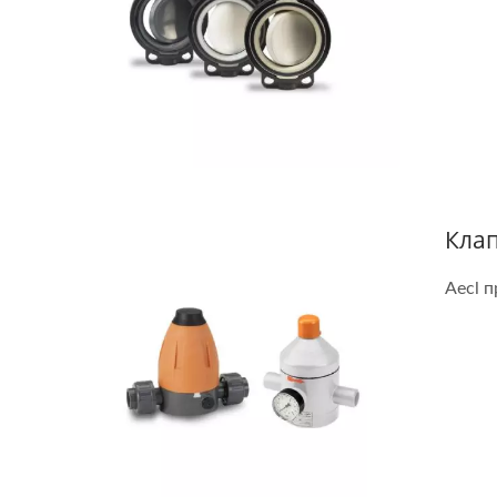
Ультразвуковой
П
Расходомер/BTU
Кла
Aecl 