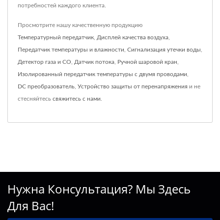
потребностей каждого клиента.
Просмотрите нашу качественную продукцию
Температурный передатчик
,
Дисплей качества воздуха
,
Передатчик температуры и влажности
,
Сигнализация утечки воды
,
Детектор газа и CO
,
Датчик потока
,
Ручной шаровой кран
,
Изолированный передатчик температуры с двумя проводами
,
DC преобразователь
,
Устройство защиты от перенапряжения
и не
стесняйтесь
свяжитесь с нами
.
Нужна Консультация? Мы Здесь
Для Вас!