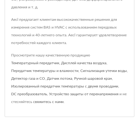
давления и т. д.
Aecl предлагает клиентам высококачественные решения для
измерения систем BAS и HVAC с использованием передовых
технологий и 40-летнего опыта. Aecl гарантирует удовлетворение
потребностей каждого клиента.
Просмотрите нашу качественную продукцию
Температурный передатчик
,
Дисплей качества воздуха
,
Передатчик температуры и влажности
,
Сигнализация утечки воды
,
Детектор газа и CO
,
Датчик потока
,
Ручной шаровой кран
,
Изолированный передатчик температуры с двумя проводами
,
DC преобразователь
,
Устройство защиты от перенапряжения
и не
стесняйтесь
свяжитесь с нами
.