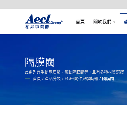
首頁
關於我們
隔膜閥
此系列有手動隔膜閥、氣動隔膜閥等，且有多種材質選擇
首頁
/
產品分類
/
+GF+閥件與驅動器
/
隔膜閥