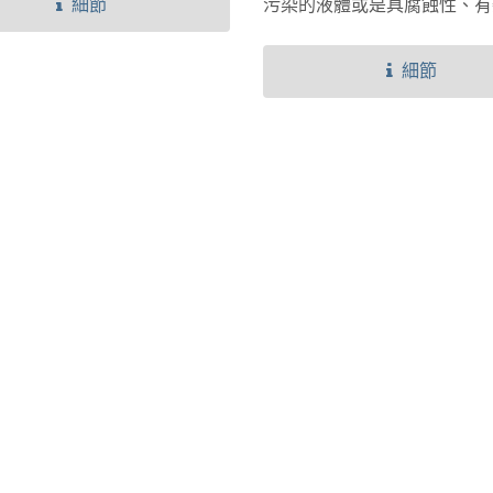
用隔膜閥的生產過程中至關重
細節
污染的液體或是具腐蝕性、有
避免人為誤觸的發生。若是應
液體。歸功於其極佳的結構設
動化工廠，也可選擇搭配氣動
有閥體本體以及隔膜會接觸到
細節
。
此系列的隔膜閥不僅適用於液
可應用於氣體控制。
AVC-010 氧氣傳訊器
熱量計