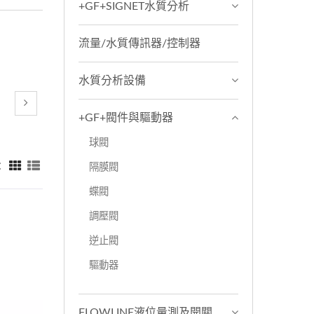
+GF+SIGNET水質分析
流量/水質傳訊器/控制器
水質分析設備
+GF+閥件與驅動器
球閥
：
隔膜閥
蝶閥
調壓閥
逆止閥
驅動器
FLOWLINE液位量測及開關