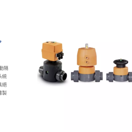
，
動隔
系統
具絕
據製