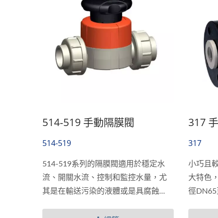
514-519 手動隔膜閥
317
514-519
317
514-519系列的隔膜閥適用於穩定水
小巧且較
流、開關水流、控制和監控水量，尤
大特色
其是在輸送污染的液體或是具腐蝕
徑DN6
性、有雜質的液體。歸功於其極佳的
安全姓