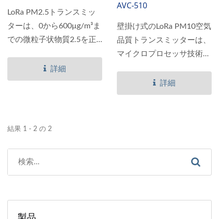
AVC-510
LoRa PM2.5トランスミッ
ターは、0から600μg/m³ま
壁掛け式のLoRa PM10空気
での微粒子状物質2.5を正
品質トランスミッターは、
確に測定するワイヤレス
マイクロプロセッサ技術と
LoRaセンサーノードです。
レーザースキャッター感知
詳細
高度なレーザー散乱センシ
技術を採用しており、信頼
詳細
ング要素を利用して、
性と安定性のあるPM10の
PM2.5トランスミッターは
測定を確保しています。同
空中の粒子を測定するため
時に、応答時間を10秒以下
結果 1 - 2 の 2
の長期的な安定性と高い解
に短縮しています。
像度を備えています。ま
Semtechの長距離・低消費
た、明るいLCDディスプレ
電力ワイヤレス接続を利用
イは、ユーザーが現地でデ
し、PM10トランスミッタ
ータを読むためのオプショ
ーのLoRa通信距離は屋外で
ンです。
2〜5キロメートルに達する
製品
ことができます。