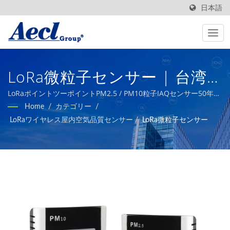
日本語
LoRa微粒子センサー | 台湾
製 BAS & HVACシステムビル
LoRaポイントツーポイントPM2.5 / PM10粒子IAQセンサー50年以
上にわたり、Aeclは経験豊富で信頼できるメーカーとして、建
Home
/
カテゴリー
/
屋内空気品質トランスミッタ
物、産業オートメーション、スマート農業、HVACシステム向けの
LoRaワイヤレス屋内空気品質センサー
/
LoRa微粒子センサー
高品質なセンサー製品を提供してきました。
ー製造業者 | Aecl