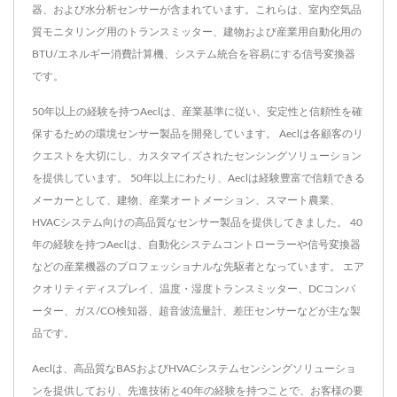
器、および水分析センサーが含まれています。これらは、室内空気品
質モニタリング用のトランスミッター、建物および産業用自動化用の
BTU/エネルギー消費計算機、システム統合を容易にする信号変換器
です。
50年以上の経験を持つAeclは、産業基準に従い、安定性と信頼性を確
保するための環境センサー製品を開発しています。 Aeclは各顧客のリ
クエストを大切にし、カスタマイズされたセンシングソリューション
を提供しています。 50年以上にわたり、Aeclは経験豊富で信頼できる
メーカーとして、建物、産業オートメーション、スマート農業、
HVACシステム向けの高品質なセンサー製品を提供してきました。 40
年の経験を持つAeclは、自動化システムコントローラーや信号変換器
などの産業機器のプロフェッショナルな先駆者となっています。 エア
クオリティディスプレイ、温度・湿度トランスミッター、DCコンバ
ーター、ガス/CO検知器、超音波流量計、差圧センサーなどが主な製
品です。
Aeclは、高品質なBASおよびHVACシステムセンシングソリューショ
ンを提供しており、先進技術と40年の経験を持つことで、お客様の要