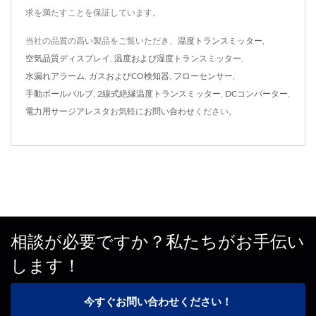
求を満たすことを保証しています。
当社の品質の高い製品をご覧いただき、
温度トランスミッター
,
空気品質ディスプレイ
,
温度および湿度トランスミッター
,
水漏れアラーム
,
ガスおよびCO検知器
,
フローセンサー
,
手動ボールバルブ
,
2線式絶縁温度トランスミッター
,
DCコンバーター
,
電力用サージアレスタ
お気軽に
お問い合わせ
ください。
相談が必要ですか？私たちがお手伝い
します！
今すぐお問い合わせください！