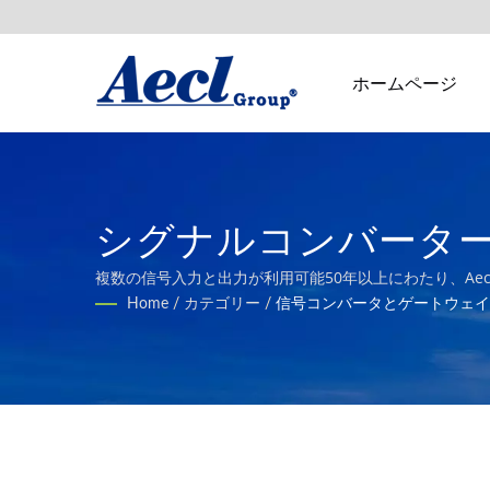
ホームページ
シグナルコンバーター＆
ル屋内空気品質トランス
複数の信号入力と出力が利用可能50年以上にわたり、Ae
ー製品を提供してきました。
Home
/
カテゴリー
/
信号コンバータとゲートウェイ