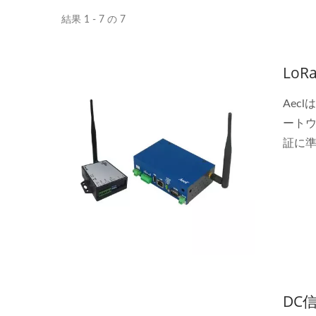
結果 1 - 7 の 7
Lo
Aec
ートウ
証に準
DC