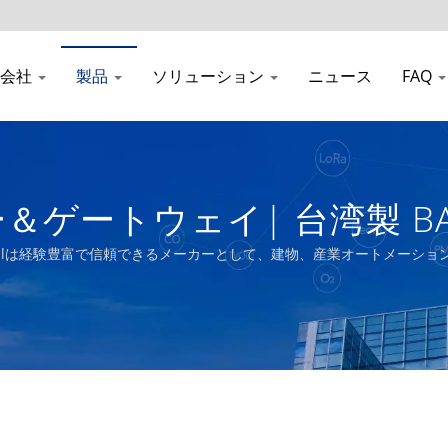
会社
製品
ソリューション
ニュース
FAQ
ゲートウェイ| 台湾製 BA
ミッター製造業者| Aecl
clは経験豊富で信頼できるメーカーとして、建物、産業オートメーショ