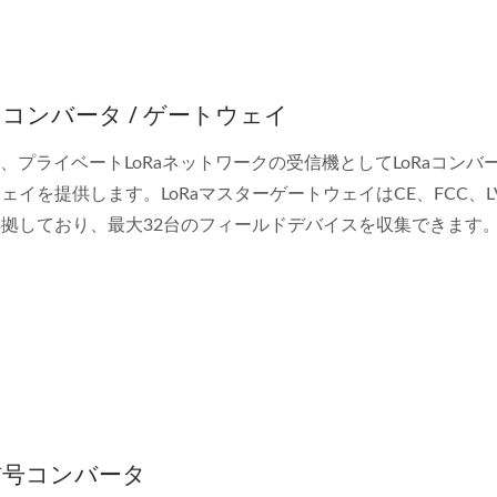
Raコンバータ / ゲートウェイ
lは、プライベートLoRaネットワークの受信機としてLoRaコンバ
ェイを提供します。LoRaマスターゲートウェイはCE、FCC、L
拠しており、最大32台のフィールドデバイスを収集できます
信号コンバータ