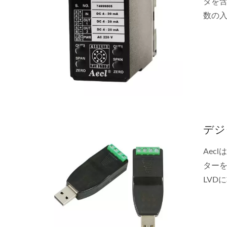
タを
数の入
認証
デジ
Aec
ターを
LVD
れて