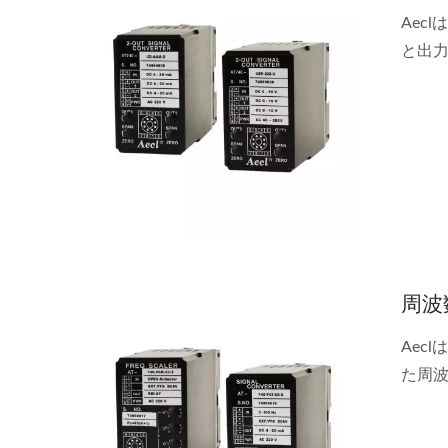
Aec
と出
周波
Aec
た周
超音波流量/BTUメーター
IP