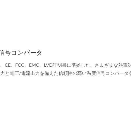
信号コンバータ
lは、CE、FCC、EMC、LVD証明書に準拠した、さまざまな熱電対
入力と電圧/電流出力を備えた信頼性の高い温度信号コンバータ
。