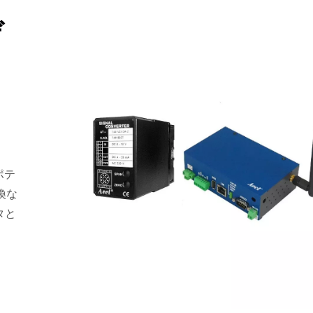
ゲ
ポテ
換な
タと