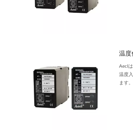
温度
Aec
温度
ます