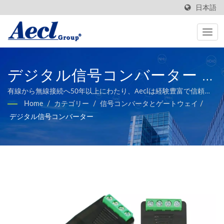
日本語
デジタル信号コンバーター |
台湾製 BAS & HVAC システム
有線から無線接続へ50年以上にわたり、Aeclは経験豊富で信頼で
きるメーカーとして、建物、産業オートメーション、スマート農
Home
/
カテゴリー
/
信号コンバータとゲートウェイ
/
ビル屋内空気品質トランスミ
業、HVACシステム向けの高品質なセンサー製品を提供してきまし
デジタル信号コンバーター
た。
ッター製造業者 | Aecl