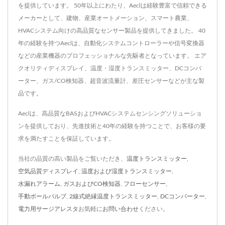
を提供しています。 50年以上にわたり、Aeclは経験豊富で信頼できる
メーカーとして、建物、産業オートメーション、スマート農業、
HVACシステム向けの高品質なセンサー製品を提供してきました。 40
年の経験を持つAeclは、自動化システムコントローラーや信号変換器
などの産業機器のプロフェッショナルな先駆者となっています。 エア
クオリティディスプレイ、温度・湿度トランスミッター、DCコンバ
ーター、ガス/CO検知器、超音波流量計、差圧センサーなどが主な製
品です。
Aeclは、高品質なBASおよびHVACシステムセンシングソリューショ
ンを提供しており、先進技術と40年の経験を持つことで、お客様の要
求を満たすことを保証しています。
当社の品質の高い製品をご覧いただき、
温度トランスミッター
,
空気品質ディスプレイ
,
温度および湿度トランスミッター
,
水漏れアラーム
,
ガスおよびCO検知器
,
フローセンサー
,
手動ボールバルブ
,
2線式絶縁温度トランスミッター
,
DCコンバーター
,
電力用サージアレスタ
お気軽に
お問い合わせ
ください。