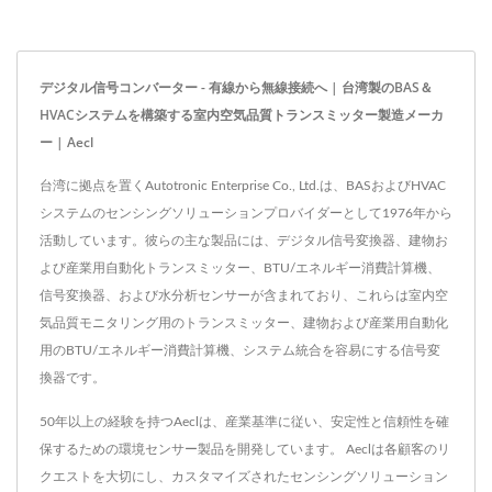
デジタル信号コンバーター - 有線から無線接続へ | 台湾製のBAS＆
HVACシステムを構築する室内空気品質トランスミッター製造メーカ
ー | Aecl
台湾に拠点を置くAutotronic Enterprise Co., Ltd.は、BASおよびHVAC
システムのセンシングソリューションプロバイダーとして1976年から
活動しています。彼らの主な製品には、デジタル信号変換器、建物お
よび産業用自動化トランスミッター、BTU/エネルギー消費計算機、
信号変換器、および水分析センサーが含まれており、これらは室内空
気品質モニタリング用のトランスミッター、建物および産業用自動化
用のBTU/エネルギー消費計算機、システム統合を容易にする信号変
換器です。
50年以上の経験を持つAeclは、産業基準に従い、安定性と信頼性を確
保するための環境センサー製品を開発しています。 Aeclは各顧客のリ
クエストを大切にし、カスタマイズされたセンシングソリューション