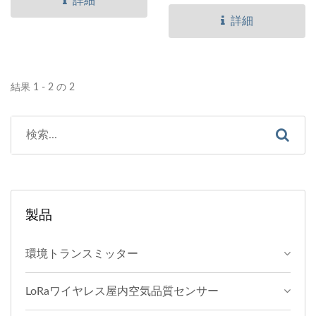
詳細
センターの直接接続の簡単
号に変換するのに必要なア
詳細
な解決策を提供します。
クセサリーです。...
CH340チップは高い安定性
と互換性を持つ変換を保持
結果 1 - 2 の 2
します。OS...
製品
環境トランスミッター
LoRaワイヤレス屋内空気品質センサー