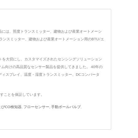
です。主な製品には、照度トランスミッター、建物および産業オートメーシ
ランスミッター、建物および産業オートメーション用のBTU/エ
エストを大切にし、カスタマイズされたセンシングソリューション
テム向けの高品質なセンサー製品を提供してきました。 40年の
ディスプレイ、温度・湿度トランスミッター、DCコンバータ
たすことを保証しています。
よびCO検知器
,
フローセンサー
,
手動ボールバルブ
,