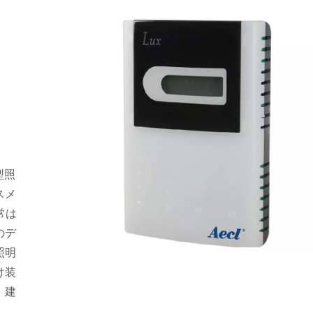
タ
型照
スメ
常は
のデ
照明
け装
、建