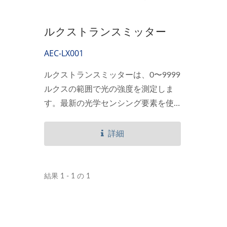
ルクストランスミッター
AEC-LX001
ルクストランスミッターは、0〜9999
ルクスの範囲で光の強度を測定しま
す。最新の光学センシング要素を使
用して、ルクストランスミッターは
環境の明るさの優れた再現性を提供
詳細
し、同時に測定の長期的な安定性を
保ちます。
結果 1 - 1 の 1