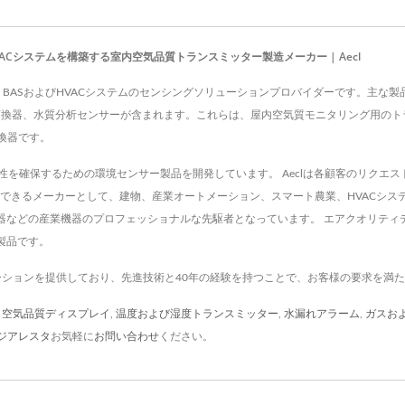
VACシステムを構築する室内空気品質トランスミッター製造メーカー | Aecl
se Co., Ltd.は、BASおよびHVACシステムのセンシングソリューションプロバイダー
変換器、水質分析センサーが含まれます。これらは、屋内空気質モニタリング用のト
換器です。
頼性を確保するための環境センサー製品を開発しています。 Aeclは各顧客のリク
信頼できるメーカーとして、建物、産業オートメーション、スマート農業、HVACシス
換器などの産業機器のプロフェッショナルな先駆者となっています。 エアクオリティ
製品です。
リューションを提供しており、先進技術と40年の経験を持つことで、お客様の要求を満
,
空気品質ディスプレイ
,
温度および湿度トランスミッター
,
水漏れアラーム
,
ガスお
ジアレスタ
お気軽に
お問い合わせ
ください。