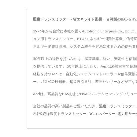
照度トランスミッター - 省エネライト監視 | 台湾製のBAS＆H
1976年から台湾に本社を置くAutotronic Enterpri
ョン用トランスミッター、BTU/エネルギー消費計算機、信号
ネルギー消費計算機、システム統合を容易にするための信号変
50年以上の経験を持つAeclは、産業基準に従い、安定性と信
を提供しています。 50年以上にわたり、Aeclは経験豊富で
経験を持つAeclは、自動化システムコントローラーや信号変
ー、ガス/CO検知器、超音波流量計、差圧センサーなどが主な
Aeclは、高品質なBASおよびHVACシステムセンシングソ
当社の品質の高い製品をご覧いただき、
温度トランスミッター
2線式絶縁温度トランスミッター
,
DCコンバーター
,
電力用サー