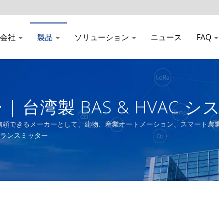
会社
製品
ソリューション
ニュース
FAQ
 台湾製 BAS & HVAC
者 | Aecl
で信頼できるメーカーとして、建物、産業オートメーション、スマート農
ランスミッター