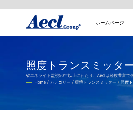
ホームページ
照度トランスミッター |
質トランスミッター製造業
省エネライト監視50年以上にわたり、Aeclは経験豊富
てきました。
Home
/
カテゴリー
/
環境トランスミッター
/
照度ト