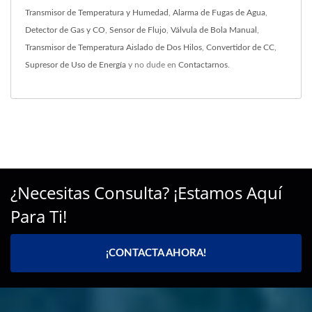
Transmisor de Temperatura y Humedad
,
Alarma de Fugas de Agua
,
Detector de Gas y CO
,
Sensor de Flujo
,
Válvula de Bola Manual
,
Transmisor de Temperatura Aislado de Dos Hilos
,
Convertidor de CC
,
Supresor de Uso de Energía
y no dude en
Contactarnos
.
¿Necesitas Consulta? ¡Estamos Aquí
Para Ti!
¡CONTACTA AHORA!