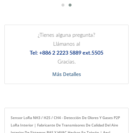
¿Tienes alguna pregunta?
Llámanos al
Tel: +886 2 2223 5889 ext.5505
Gracias.
Más Detalles
Sensor LoRa NH3 / H2S / CH4 - Detección De Olores Y Gases P2P
LoRa Interior | Fabricante De Transmisores De Calidad Del Aire
Interior De Sistemas BAS Y HVAC Hechos En Taiwán | Aecl