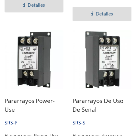
disponibles...
los sistemas de CCTV y
Detalles
telecomunicaciones...
Detalles
Pararrayos Power-
Pararrayos De Uso
Use
De Señal
SRS-P
SRS-S
El pararrayos Power-Use
El pararrayos de uso de