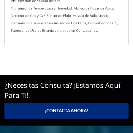
Visualización de calidad del aire
,
Transmisor de Temperatura y Humedad
,
Alarma de Fugas de Agua
,
Detector de Gas y CO
,
Sensor de Flujo
,
Válvula de Bola Manual
,
Transmisor de Temperatura Aislado de Dos Hilos
,
Convertidor de CC
,
Supresor de Uso de Energía
y no dude en
Contactarnos
.
¿Necesitas Consulta? ¡Estamos Aquí
Para Ti!
¡CONTACTA AHORA!