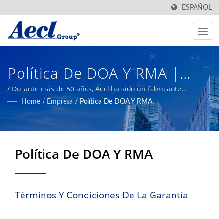
ESPAÑOL
Política De DOA Y RMA |
Fabricante De Transmisores
/ Durante más de 50 años, Aecl ha sido un fabricante
experimentado y confiable, proporcionando productos de
Home
/
Empresa
/
Política De DOA Y RMA
Y Conmutadores
detección de alta calidad para edificios, automatización
industrial, agricultura inteligente y sistemas HVAC.
Ambientales De Sistemas De
Automatización Industrial
Política De DOA Y RMA
TUV ISO 9001 | Aecl
Términos Y Condiciones De La Garantía