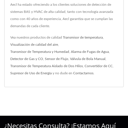
Aecl ha estado ofreciendo a los clientes soluciones de detección de
sistemas BAS y HVAC de alta calidad, tanto con tecnología avanzada
como con 40 años de experiencia, Aecl garantiza que se cumplan las
demandas de cada cliente.
Vea nuestros productos de calidad
Transmisor de temperatura
,
Visualización de calidad del aire
,
Transmisor de Temperatura y Humedad
,
Alarma de Fugas de Agua
,
Detector de Gas y CO
,
Sensor de Flujo
,
Válvula de Bola Manual
,
Transmisor de Temperatura Aislado de Dos Hilos
,
Convertidor de CC
,
Supresor de Uso de Energía
y no dude en
Contactarnos
.
¿Necesitas Consulta? ¡Estamos Aquí