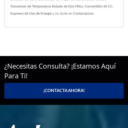
Transmisor de Temperatura Aislado de Dos Hilos
,
Convertidor de CC
,
Supresor de Uso de Energía
y no dude en
Contactarnos
.
¿Necesitas Consulta? ¡Estamos Aquí
Para Ti!
¡CONTACTA AHORA!