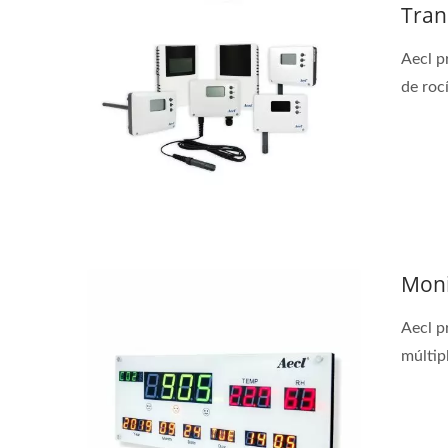
Tran
Aecl p
de rocí
Moni
Aecl p
múltipl