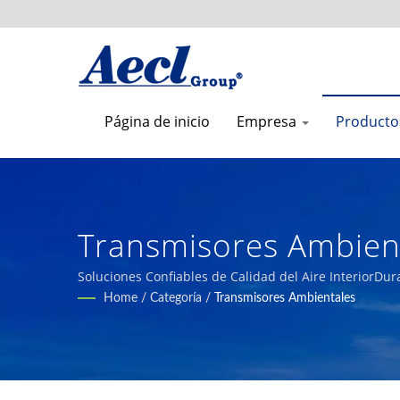
Página de inicio
Empresa
Product
Transmisores Ambien
Systems Fabricante De
Soluciones Confiables de Calidad del Aire InteriorDu
alta calidad para edificios, automatización industrial,
Home
/
Categoría
/
Transmisores Ambientales
Aecl