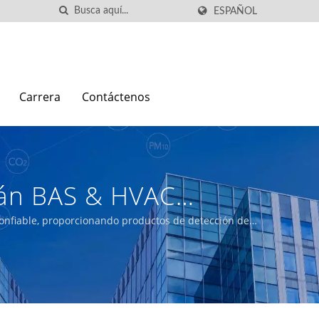
ESPAÑOL
Carrera
Contáctenos
wán BAS & HVAC
el Aire Interior |
confiable, proporcionando productos de detección de