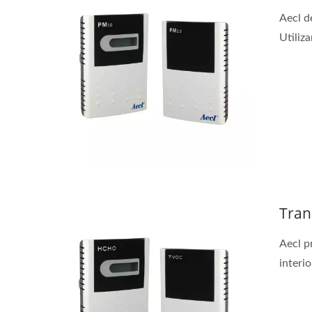
Aecl d
Utiliza
Tran
Aecl p
interio