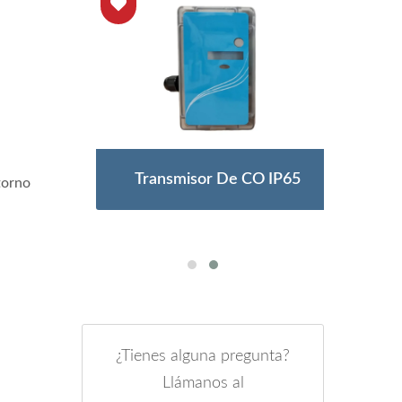
TU
Transmisor De CO IP65
M
torno
¿Tienes alguna pregunta?
Llámanos al