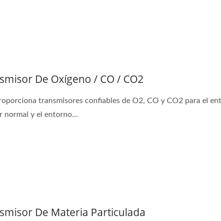
smisor De Oxígeno / CO / CO2
ansmisor De CO IP65
Medidor De Flujo/B
roporciona transmisores confiables de O2, CO y CO2 para el en
Ultrasónico
r normal y el entorno...
smisor De Materia Particulada