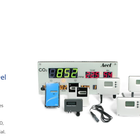
el
es
0,
al.