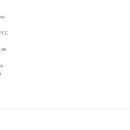
mos
 FCC
 de
a,
a