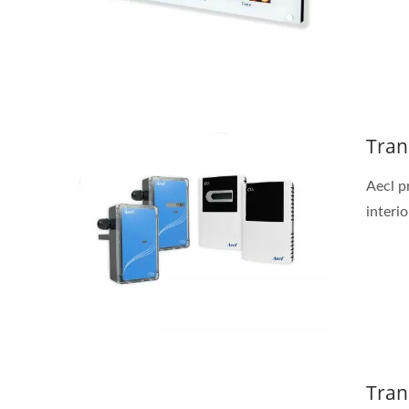
Tran
Medidor De Flujo/BTU
Tr
Aecl p
Ultrasónico
interio
Tran