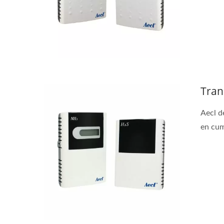
Tran
Aecl d
en cum