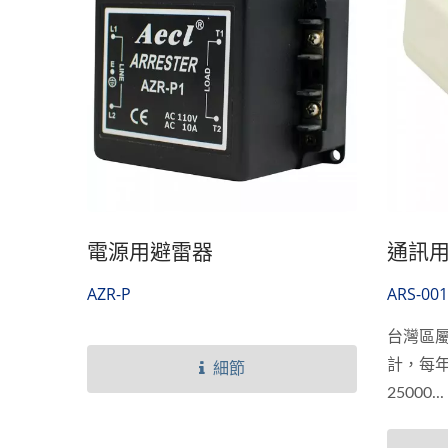
電源用避雷器
通訊
AZR-P
ARS-001
台灣區
計，每
細節
25000...