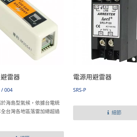
用避雷器
電源用避雷器
 / 004
SRS-P
屬於海島型氣候，依據台電統
年全台灣各地區落雷加總超過
細節