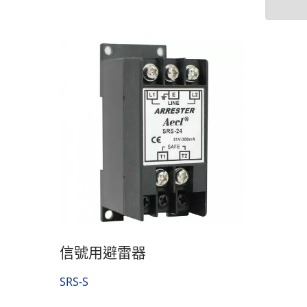
熱量計
信號用避雷器
SRS-S