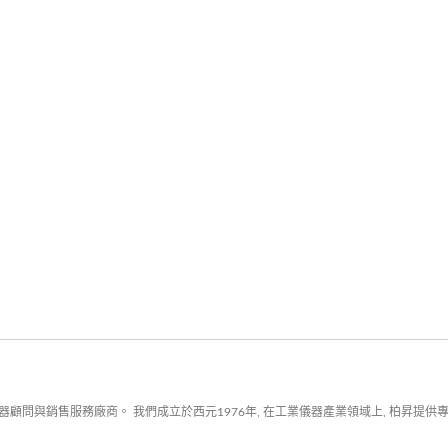
顧問與銷售服務廠商。 我們成立於西元1976年, 在工業儀器產業領域上, 柏昇提供