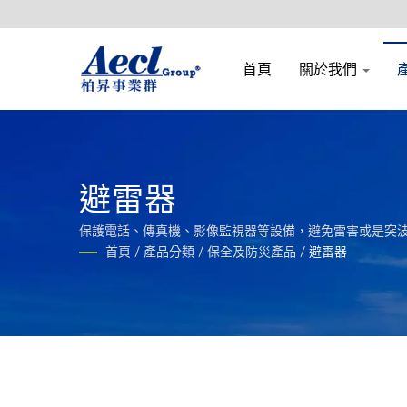
首頁
關於我們
避雷器
保護電話、傳真機、影像監視器等設備，避免雷害或是突
首頁
/
產品分類
/
保全及防災產品
/
避雷器