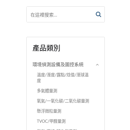
產品類別
環境偵測設備及圖控系統
溫度/溼度/露點/焓值/溼球溫
度
多氣體量測
氧氣/一氧化碳/二氧化碳量測
懸浮微粒量測
TVOC/甲醛量測