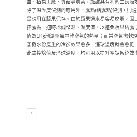
室、植物工廠、養菇等農業，維護其有利的生長環
除了溫溼度偵測的應用外，露點(結露點)偵測，則通
是應用在蔬果保存。由於蔬果遇水易容易腐爛，因
控露點，適時地調整溫、溼度值，以避免蔬果結露
值為1Kg潮濕空氣中乾空氣的熱量；而當空氣愈乾
蒸發水份產生的冷卻效果愈多，溼球溫度就會愈低
此監控焓值及溼球溫度，均可用以提升空調系統效