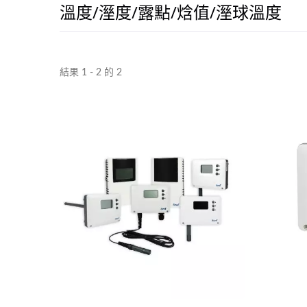
溫度/溼度/露點/焓值/溼球溫度
結果 1 - 2 的 2