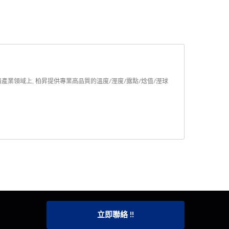
產業領域上, 柏昇提供專業高品質的溫度/溼度/露點/焓值/溼球
立即聯絡 !!