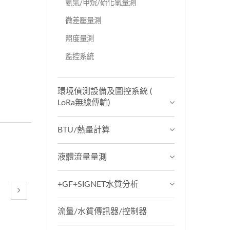
氨氣/甲烷/硫化氫量測
微差壓量測
照度量測
監控系統
環境偵測設備及圖控系統 (
LoRa無線傳輸)
BTU/熱量計算
液體流量量測
+GF+SIGNET水質分析
流量/水質傳訊器/控制器