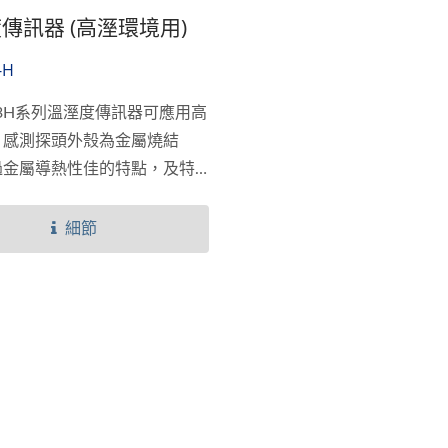
傳訊器 (高溼環境用)
-H
503H系列溫溼度傳訊器可應用高
，感測探頭外殼為金屬燒結
過金屬導熱性佳的特點，及特
設計，可降低探頭高溼環境中
率，避免損壞感測元件...
細節