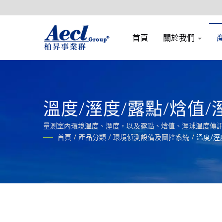
首頁
關於我們
溫度/溼度/露點/焓值
量測室內環境溫度、溼度，以及露點、焓值、溼球溫度傳
首頁
/
產品分類
/
環境偵測設備及圖控系統
/
溫度/溼