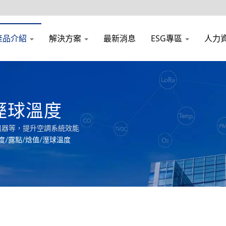
產品介紹
解決方案
最新消息
ESG專區
人力
/溼球溫度
訊器等，提升空調系統效能
度/露點/焓值/溼球溫度