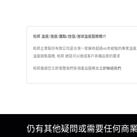
柏昇 溫度/溼度/露點/焓值/溼球溫度服務簡介
柏昇企業股份有限公司是台灣一家擁有超過40年經驗的專業溫度/溼
溫度銷售服務, 柏昇 總是可以達成客戶各種品質的要求
柏昇邀請您立即瀏覽我們各項產品服務並
立即聯絡我們
.
仍有其他疑問或需要任何商業