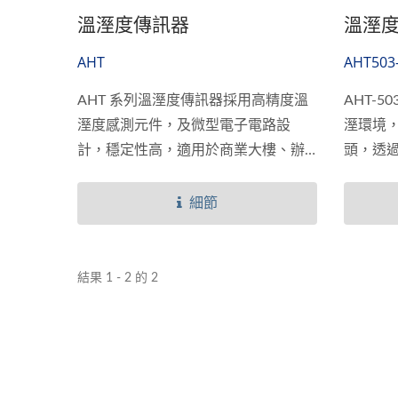
溫溼度傳訊器
溫溼度
AHT
AHT503
AHT 系列溫溼度傳訊器採用高精度溫
AHT-
溼度感測元件，及微型電子電路設
溼環境
計，穩定性高，適用於商業大樓、辦
頭，透
公室、機房、飯店或住家等的空調系
殊結構
統...
的結露機
細節
結果 1 - 2 的 2