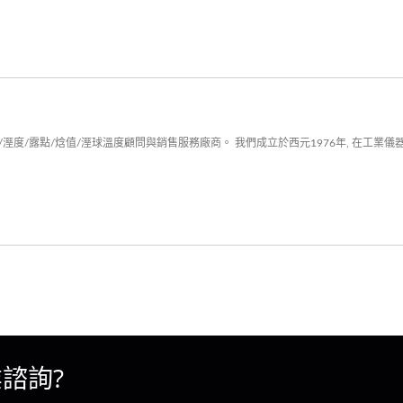
度/露點/焓值/溼球溫度顧問與銷售服務廠商。 我們成立於西元1976年, 在工業儀器
諮詢?