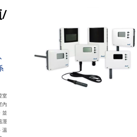
/
、
系
控室
室內
，並
溫溼
、溫