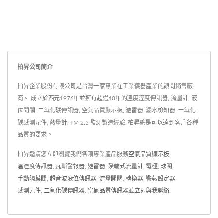
柏昇公司簡介
柏昇企業股份有限公司是台灣一家專業在工業儀器產業的顧問銷售廠
商。 成立於西元1976年並擁有超過40年的溫度溼度傳訊器, 流量計, 液
位開關, 二氧化碳傳訊器, 空氣品質顯示板, 避雷器, 漏水檢知器, 一氧化
碳感測元件, 熱量計, PM 2.5 監測製造經驗, 柏昇總是可以達到客戶各種
品質的要求。
柏昇邀請您立即瀏覽我們各項專業產品服務
空氣品質顯示板
,
溫溼度傳訊器
,
瓦斯警報器
,
避雷器
,
蹼輪式流量計
,
電極
,
球閥
,
手動隔膜閥
,
超音波液位傳訊器
,
流量開關
,
轉換器
,
警報設定器
,
感測元件
,
二氧化碳傳訊器
,
空氣品質傳訊器
並
立即與我聯絡
.