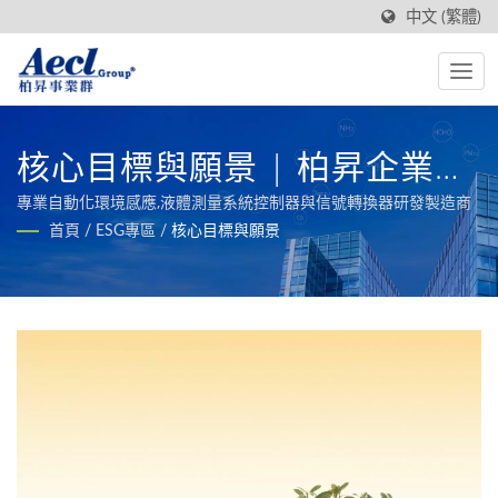
中文 (繁體)
核心目標與願景 | 柏昇企業股
份有限公司
專業自動化環境感應,液體測量系統控制器與信號轉換器研發製造商
首頁
/
ESG專區
/
核心目標與願景