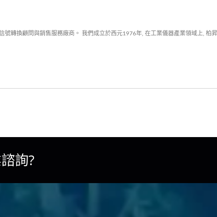
號轉換顧問與銷售服務廠商。 我們成立於西元1976年, 在工業儀器產業領域上, 柏
諮詢?