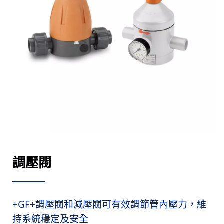
調壓閥
+GF+調壓閥和減壓閥可有效調節管內壓力，維
持系統穩定及安全