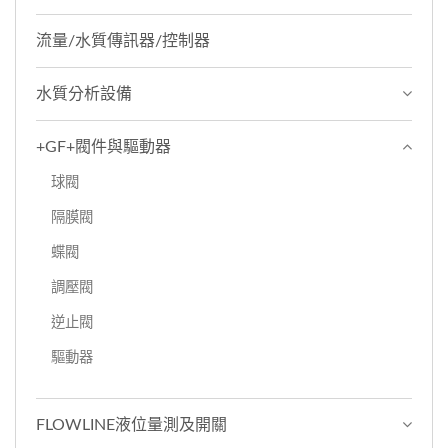
流量/水質傳訊器/控制器
水質分析設備
+GF+閥件與驅動器
球閥
隔膜閥
蝶閥
調壓閥
逆止閥
驅動器
FLOWLINE液位量測及開關