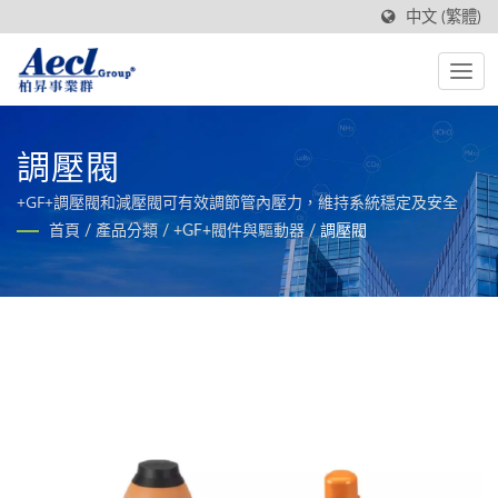
中文 (繁體)
調壓閥
+GF+調壓閥和減壓閥可有效調節管內壓力，維持系統穩定及安全
首頁
/
產品分類
/
+GF+閥件與驅動器
/
調壓閥