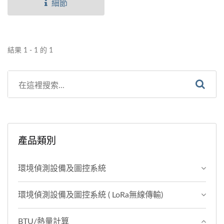
系統管線的溫度感測器量測
細節
進出水管的溫度，以及流量
計量測的出水管的出水量，
套用公式，進而計算出系統
結果 1 - 1 的 1
所消耗的能量。具有多筆紀
錄...
產品類別
環境偵測設備及圖控系統
環境偵測設備及圖控系統 ( LoRa無線傳輸)
BTU/熱量計算