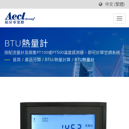
中文 (繁體)
BTU熱量計
搭配流量計及兩隻PT100或PT500溫度感測器，即可計算空調系統熱
量消耗，並提供Pulse或是RS485信號輸出
首頁
/
產品分類
/
BTU/熱量計算
/
BTU熱量計