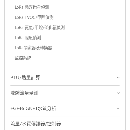
LoRa 懸浮微粒偵測
LoRa TVOC/甲醛偵測
LoRa 氨氣/甲烷/硫化氫偵測
LoRa 照度偵測
LoRa閘道器及轉換器
監控系統
BTU/熱量計算
液體流量量測
+GF+SIGNET水質分析
流量/水質傳訊器/控制器