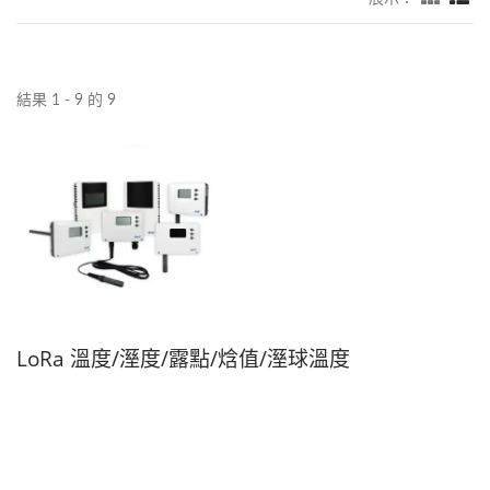
結果 1 - 9 的 9
LoRa 溫度/溼度/露點/焓值/溼球溫度