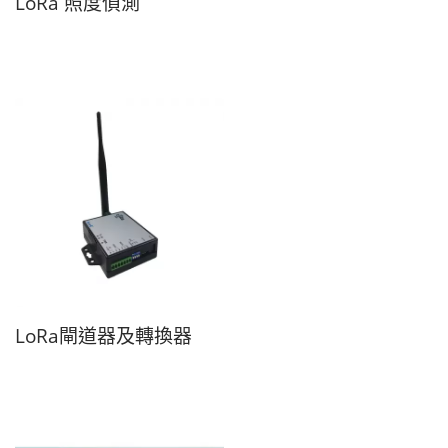
LoRa 照度偵測
LoRa閘道器及轉換器