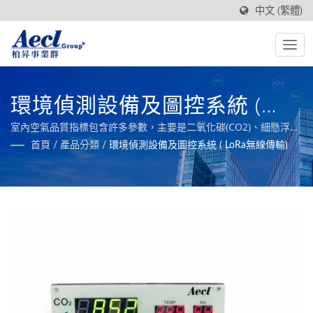
中文 (繁體)
環境偵測設備及圖控系統 (
LoRa無線傳輸)
室內空氣品質指標包含許多參數，主要是二氧化碳(CO2)、細懸浮微
粒(PM2.5)、有機揮發物(TVOC)等，信號輸出則可切換RS485或LoRa
首頁
/
產品分類
/
環境偵測設備及圖控系統 ( LoRa無線傳輸)
無線方式傳輸