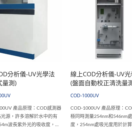
OD分析儀-UV光學法
線上COD分析儀-UV
式量測)
(盤面自動校正清洗量測
00UV
COD-1000UV
1000UV 產品原理：COD感測器
COD-1000UV 產品原理：C
路光源，許多溶解於水中的有
極同時測量254nm和546nm
54m波長紫外光的吸收度，可
度，254nm處吸光度用於計