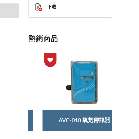
度用於減
下載
量值可
。紫外吸
劑，無二
況。採
熱銷商品
效提高
力。
AVC-010 氧氣傳訊器