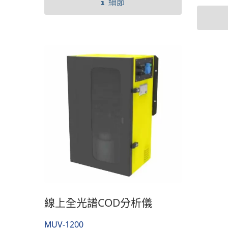
Cr3+，過光電比色，測得Cr6+的減少
衡量水
細節
量，將樣品測得之值與標準樣品測得
546m
之校正曲線進行比較，即可求得樣品
響進行
的Cr值。
量值。
熱量計
線上全光譜COD分析儀
MUV-1200