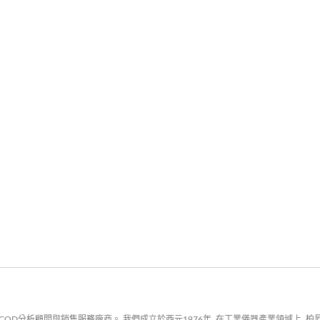
D分析顧問與銷售服務廠商。 我們成立於西元1976年, 在工業儀器產業領域上, 柏