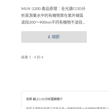
MUV-1200 產品原理：全光譜COD分
析是測量水中的有機物質在紫外線區
波段200〜900nm不同有機物不波段的
吸收值之總值。
細節
結果 1 - 4 的 4
柏昇 線上COD分析服務簡介
柏昇企業股份有限公司是台灣一家擁有超過40年經驗的專業線上CO