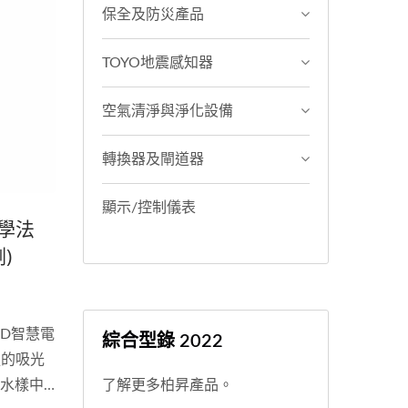
保全及防災產品
TOYO地震感知器
空氣清淨與淨化設備
轉換器及閘道器
顯示/控制儀表
光學法
)
OD智慧電
綜合型錄 2022
處的吸光
算水樣中
了解更多柏昇產品。