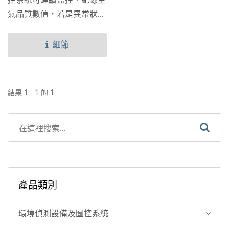
控系統可連續監控、紀錄空
氣品質數值，若是異常狀況
發生，除了有跳圖警示外，
還可設定以e-mail、Line等
細節
文字訊息通知，另也有紀錄
警報歷史，可作日後分析。
結果 1 - 1 的 1
產品類別
環境偵測設備及圖控系統