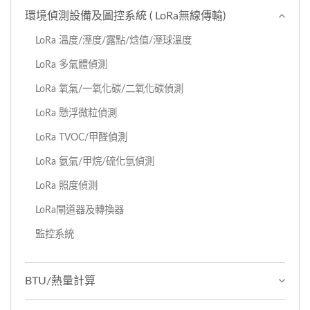
環境偵測設備及圖控系統 ( LoRa無線傳輸)
LoRa 溫度/溼度/露點/焓值/溼球溫度
LoRa 多氣體偵測
LoRa 氧氣/一氧化碳/二氧化碳偵測
LoRa 懸浮微粒偵測
LoRa TVOC/甲醛偵測
LoRa 氨氣/甲烷/硫化氫偵測
LoRa 照度偵測
LoRa閘道器及轉換器
監控系統
BTU/熱量計算